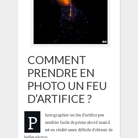
COMMENT
PRENDRE EN
PHOTO UN FEU
D’ARTIFICE ?
P
hotographier un feu d’artifice peu
sembler facile de prime abord mais il
est en réalité assez difficile d’obtenir de
belles photos.